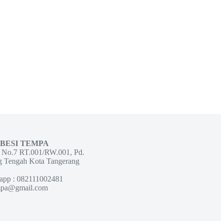
 BESI TEMPA
g No.7 RT.001/RW.001, Pd.
g Tengah Kota Tangerang
app : 082111002481
empa@gmail.com