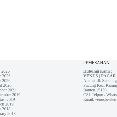
PEMESANAN
y 2026
Hubungi Kami :
e 2026
VENUS | PAGAR
 2026
Alamat :Jl. Sandon
il 2026
Pucung Kec. Karan
ober 2021
Banten 15159
tember 2019
CS1 Telpon / Whats
ust 2019
Email: venusbesit
ch 2019
 2018
uary 2018