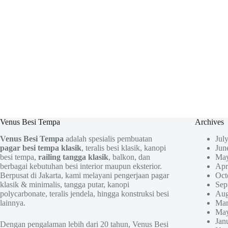
Venus Besi Tempa
Archives
Venus Besi Tempa
adalah spesialis pembuatan
Jul
pagar besi tempa klasik
, teralis besi klasik, kanopi
Jun
besi tempa,
railing tangga klasik
, balkon, dan
May
berbagai kebutuhan besi interior maupun eksterior.
Apr
Berpusat di Jakarta, kami melayani pengerjaan pagar
Oct
klasik & minimalis, tangga putar, kanopi
Sep
polycarbonate, teralis jendela, hingga konstruksi besi
Aug
lainnya.
Mar
May
Jan
Dengan pengalaman lebih dari 20 tahun, Venus Besi