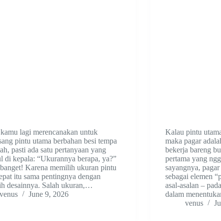
 kamu lagi merencanakan untuk
Kalau pintu utam
ang pintu utama berbahan besi tempa
maka pagar adala
ah, pasti ada satu pertanyaan yang
bekerja bareng b
 di kepala: “Ukurannya berapa, ya?”
pertama yang ngg
banget! Karena memilih ukuran pintu
sayangnya, pagar
epat itu sama pentingnya dengan
sebagai elemen “p
ih desainnya. Salah ukuran,…
asal-asalan – pad
venus
June 9, 2026
dalam menentuka
venus
Ju