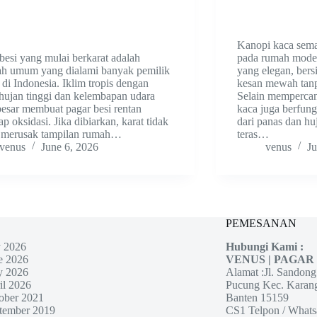
Kanopi kaca sema
besi yang mulai berkarat adalah
pada rumah moder
ah umum yang dialami banyak pemilik
yang elegan, ber
di Indonesia. Iklim tropis dengan
kesan mewah tanpa
hujan tinggi dan kelembapan udara
Selain mempercan
esar membuat pagar besi rentan
kaca juga berfung
ap oksidasi. Jika dibiarkan, karat tidak
dari panas dan huj
 merusak tampilan rumah…
teras…
venus
June 6, 2026
venus
Ju
PEMESANAN
y 2026
Hubungi Kami :
e 2026
VENUS | PAGAR
 2026
Alamat :Jl. Sandon
il 2026
Pucung Kec. Karan
ober 2021
Banten 15159
tember 2019
CS1 Telpon / Whats