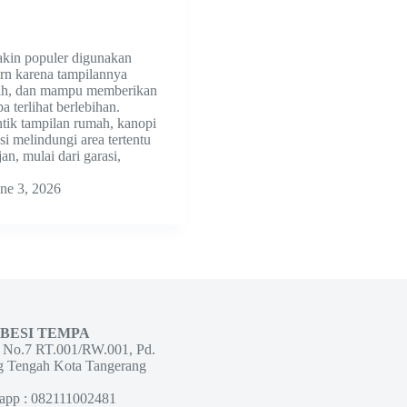
kin populer digunakan
n karena tampilannya
sih, dan mampu memberikan
 terlihat berlebihan.
tik tampilan rumah, kanopi
si melindungi area tertentu
an, mulai dari garasi,
ne 3, 2026
 BESI TEMPA
g No.7 RT.001/RW.001, Pd.
g Tengah Kota Tangerang
app : 082111002481