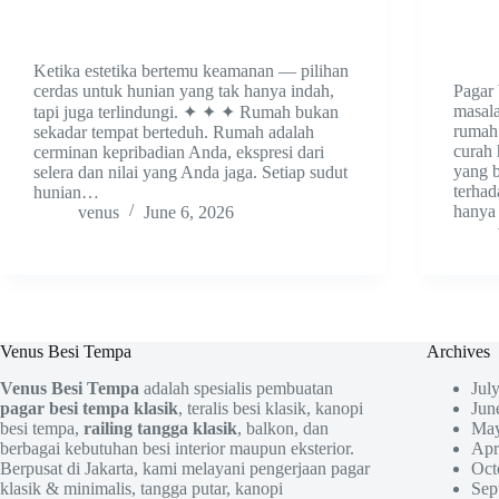
Ketika estetika bertemu keamanan — pilihan
cerdas untuk hunian yang tak hanya indah,
Pagar 
masal
tapi juga terlindungi. ✦ ✦ ✦ Rumah bukan
rumah 
sekadar tempat berteduh. Rumah adalah
curah 
cerminan kepribadian Anda, ekspresi dari
yang b
selera dan nilai yang Anda jaga. Setiap sudut
terhad
hunian…
hanya
venus
June 6, 2026
Venus Besi Tempa
Archives
Venus Besi Tempa
adalah spesialis pembuatan
Jul
pagar besi tempa klasik
, teralis besi klasik, kanopi
Jun
besi tempa,
railing tangga klasik
, balkon, dan
May
berbagai kebutuhan besi interior maupun eksterior.
Apr
Berpusat di Jakarta, kami melayani pengerjaan pagar
Oct
klasik & minimalis, tangga putar, kanopi
Sep