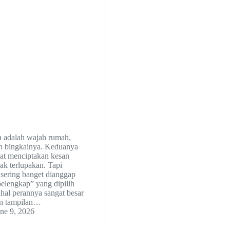
a adalah wajah rumah,
h bingkainya. Keduanya
uat menciptakan kesan
ak terlupakan. Tapi
 sering banget dianggap
elengkap” yang dipilih
ahal perannya sangat besar
n tampilan…
ne 9, 2026