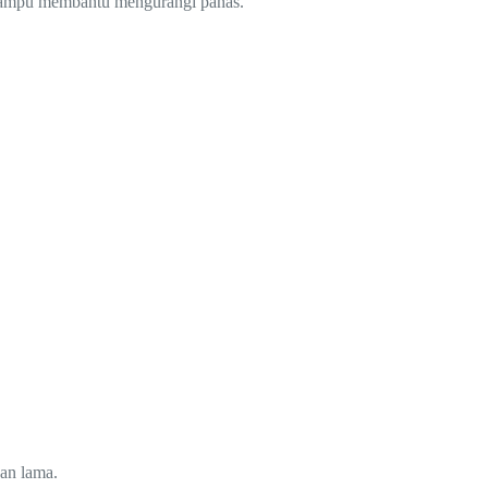
i mampu membantu mengurangi panas.
han lama.