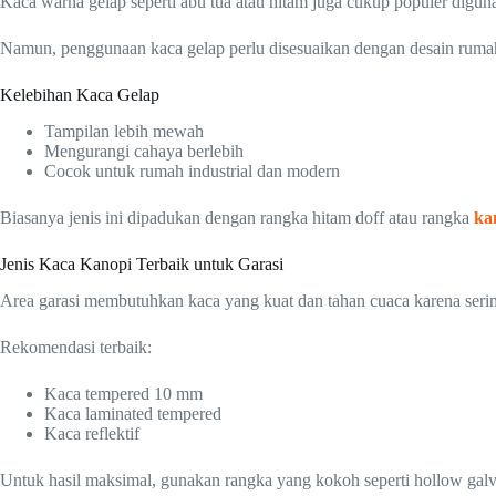
Kaca warna gelap seperti abu tua atau hitam juga cukup populer digu
Namun, penggunaan kaca gelap perlu disesuaikan dengan desain rumah 
Kelebihan Kaca Gelap
Tampilan lebih mewah
Mengurangi cahaya berlebih
Cocok untuk rumah industrial dan modern
Biasanya jenis ini dipadukan dengan rangka hitam doff atau rangka
ka
Jenis Kaca Kanopi Terbaik untuk Garasi
Area garasi membutuhkan kaca yang kuat dan tahan cuaca karena serin
Rekomendasi terbaik:
Kaca tempered 10 mm
Kaca laminated tempered
Kaca reflektif
Untuk hasil maksimal, gunakan rangka yang kokoh seperti hollow galvan