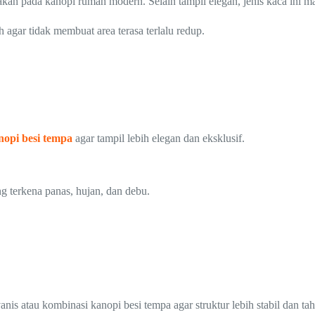
nakan pada kanopi rumah modern. Selain tampil elegan, jenis kaca in
agar tidak membuat area terasa terlalu redup.
nopi besi tempa
agar tampil lebih elegan dan eksklusif.
g terkena panas, hujan, dan debu.
is atau kombinasi kanopi besi tempa agar struktur lebih stabil dan ta