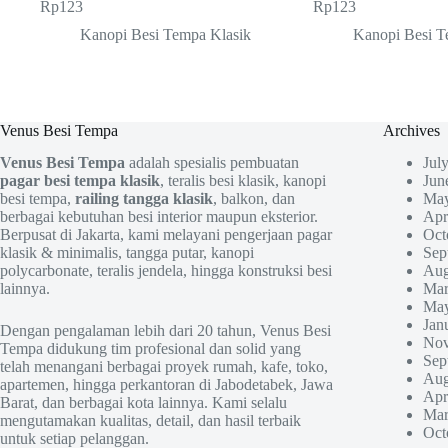
Rp
123
Rp
123
Kanopi Besi Tempa Klasik
Kanopi Besi T
Venus Besi Tempa
Archives
Venus Besi Tempa
adalah spesialis pembuatan
Jul
pagar besi tempa klasik
, teralis besi klasik, kanopi
Jun
besi tempa,
railing tangga klasik
, balkon, dan
May
berbagai kebutuhan besi interior maupun eksterior.
Apr
Berpusat di Jakarta, kami melayani pengerjaan pagar
Oct
klasik & minimalis, tangga putar, kanopi
Sep
polycarbonate, teralis jendela, hingga konstruksi besi
Aug
lainnya.
Mar
May
Jan
Dengan pengalaman lebih dari 20 tahun, Venus Besi
Nov
Tempa didukung tim profesional dan solid yang
Sep
telah menangani berbagai proyek rumah, kafe, toko,
Aug
apartemen, hingga perkantoran di Jabodetabek, Jawa
Apr
Barat, dan berbagai kota lainnya. Kami selalu
Mar
mengutamakan kualitas, detail, dan hasil terbaik
Oct
untuk setiap pelanggan.