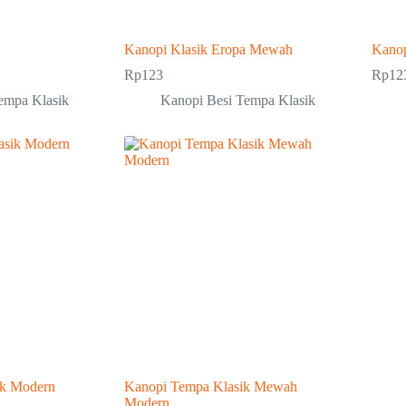
Kanopi Klasik Eropa Mewah
Kanop
Rp
123
Rp
12
empa Klasik
Kanopi Besi Tempa Klasik
ik Modern
Kanopi Tempa Klasik Mewah
Modern