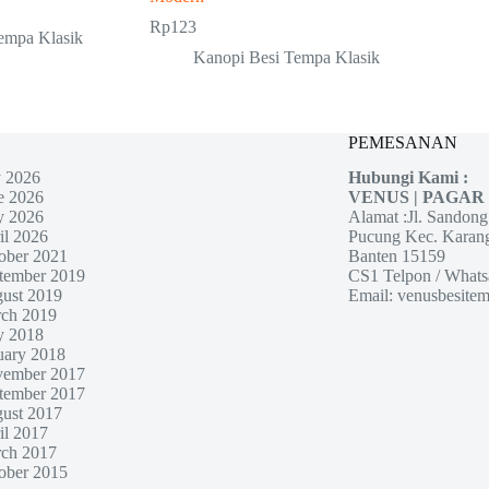
Rp
123
empa Klasik
Kanopi Besi Tempa Klasik
PEMESANAN
y 2026
Hubungi Kami :
e 2026
VENUS | PAGAR
 2026
Alamat :Jl. Sandon
il 2026
Pucung Kec. Karan
ober 2021
Banten 15159
tember 2019
CS1 Telpon / Whats
ust 2019
Email: venusbesit
ch 2019
 2018
uary 2018
ember 2017
tember 2017
ust 2017
il 2017
ch 2017
ober 2015