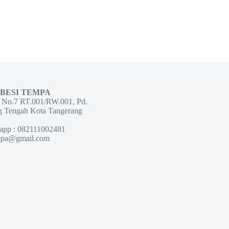
 BESI TEMPA
g No.7 RT.001/RW.001, Pd.
g Tengah Kota Tangerang
app : 082111002481
empa@gmail.com