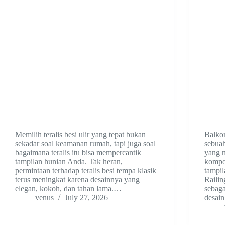
Memilih teralis besi ulir yang tepat bukan
Balko
sekadar soal keamanan rumah, tapi juga soal
sebuah
bagaimana teralis itu bisa mempercantik
yang m
tampilan hunian Anda. Tak heran,
kompo
permintaan terhadap teralis besi tempa klasik
tampil
terus meningkat karena desainnya yang
Railin
elegan, kokoh, dan tahan lama.…
sebaga
venus
July 27, 2026
desai