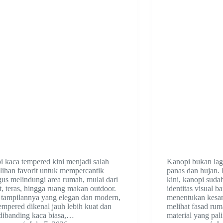
 kaca tempered kini menjadi salah
Kanopi bukan lagi
ilihan favorit untuk mempercantik
panas dan hujan.
gus melindungi area rumah, mulai dari
kini, kanopi suda
t, teras, hingga ruang makan outdoor.
identitas visual 
 tampilannya yang elegan dan modern,
menentukan kesan
empered dikenal jauh lebih kuat dan
melihat fasad ruma
dibanding kaca biasa,…
material yang pa