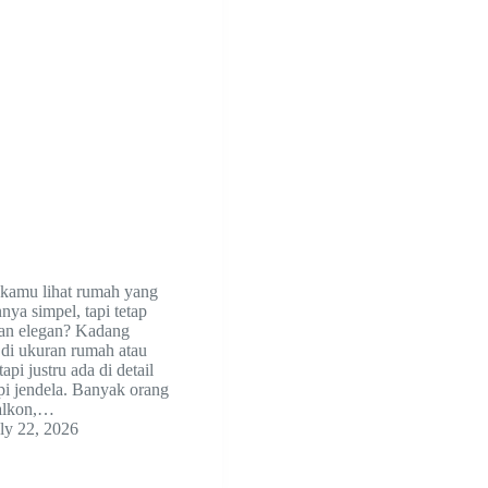
 kamu lihat rumah yang
nya simpel, tapi tetap
dan elegan? Kadang
 di ukuran rumah atau
api justru ada di detail
opi jendela. Banyak orang
balkon,…
ly 22, 2026