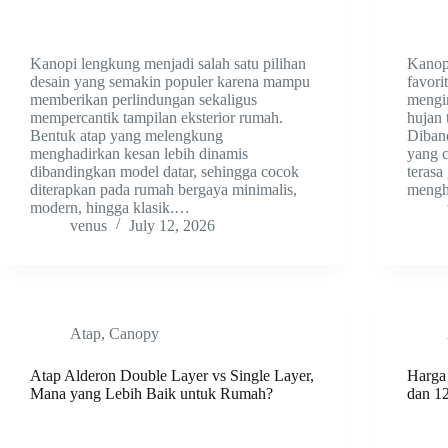
Kanopi lengkung menjadi salah satu pilihan
Kanopi
desain yang semakin populer karena mampu
favori
memberikan perlindungan sekaligus
mengin
mempercantik tampilan eksterior rumah.
hujan 
Bentuk atap yang melengkung
Diban
menghadirkan kesan lebih dinamis
yang 
dibandingkan model datar, sehingga cocok
terasa
diterapkan pada rumah bergaya minimalis,
mengh
modern, hingga klasik.…
venus
July 12, 2026
Atap
,
Canopy
Atap Alderon Double Layer vs Single Layer,
Harga
Mana yang Lebih Baik untuk Rumah?
dan 1