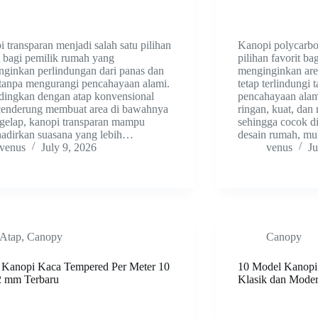
 transparan menjadi salah satu pilihan
Kanopi polycarbo
t bagi pemilik rumah yang
pilihan favorit b
ginkan perlindungan dari panas dan
menginginkan area
tanpa mengurangi pencahayaan alami.
tetap terlindungi
dingkan dengan atap konvensional
pencahayaan alami
cenderung membuat area di bawahnya
ringan, kuat, dan
 gelap, kanopi transparan mampu
sehingga cocok d
adirkan suasana yang lebih…
desain rumah, m
venus
July 9, 2026
venus
Ju
Atap
,
Canopy
Canopy
 Kanopi Kaca Tempered Per Meter 10
10 Model Kanopi 
2 mm Terbaru
Klasik dan Moder