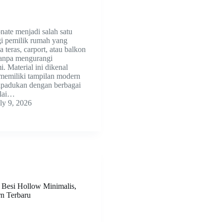
nate menjadi salah satu
agi pemilik rumah yang
 teras, carport, atau balkon
 tanpa mengurangi
. Material ini dikenal
 memiliki tampilan modern
ipadukan dengan berbagai
ulai…
ly 9, 2026
Besi Hollow Minimalis,
n Terbaru