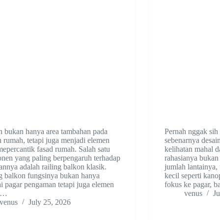
n bukan hanya area tambahan pada
Pernah nggak sih
 rumah, tetapi juga menjadi elemen
sebenarnya desain
epercantik fasad rumah. Salah satu
kelihatan mahal 
nen yang paling berpengaruh terhadap
rahasianya bukan
annya adalah railing balkon klasik.
jumlah lantainya, t
g balkon fungsinya bukan hanya
kecil seperti kan
i pagar pengaman tetapi juga elemen
fokus ke pagar, 
n…
venus
Ju
venus
July 25, 2026