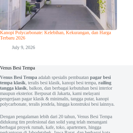
Kanopi Polycarbonate: Kelebihan, Kekurangan, dan Harga
Terbaru 2026
July 9, 2026
Venus Besi Tempa
Venus Besi Tempa
adalah spesialis pembuatan
pagar besi
tempa klasik
, teralis besi klasik, kanopi besi tempa,
railing
tangga klasik
, balkon, dan berbagai kebutuhan besi interior
maupun eksterior. Berpusat di Jakarta, kami melayani
pengerjaan pagar klasik & minimalis, tangga putar, kanopi
polycarbonate, teralis jendela, hingga konstruksi besi lainnya.
Dengan pengalaman lebih dari 20 tahun, Venus Besi Tempa
didukung tim profesional dan solid yang telah menangani
berbagai proyek rumah, kafe, toko, apartemen, hingga
perkantoran di Jabodetabek, Jawa Barat, dan berbagai kota