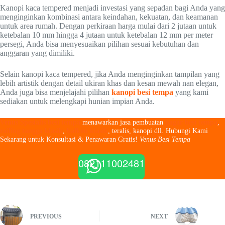
Kanopi kaca tempered menjadi investasi yang sepadan bagi Anda yang
menginginkan kombinasi antara keindahan, kekuatan, dan keamanan
untuk area rumah. Dengan perkiraan harga mulai dari 2 jutaan untuk
ketebalan 10 mm hingga 4 jutaan untuk ketebalan 12 mm per meter
persegi, Anda bisa menyesuaikan pilihan sesuai kebutuhan dan
anggaran yang dimiliki.
Selain kanopi kaca tempered, jika Anda menginginkan tampilan yang
lebih artistik dengan detail ukiran khas dan kesan mewah nan elegan,
Anda juga bisa menjelajahi pilihan
kanopi besi tempa
yang kami
sediakan untuk melengkapi hunian impian Anda.
Venus Spesialis besi tempa
menawarkan jasa pembuatan
pagar besi tempa
,
railing tangga klasik
,
balkon klasik
, teralis, kanopi dll. Hubungi Kami
Sekarang untuk Konsultasi & Penawaran Gratis!
Venus Besi Tempa
082111002481
PREVIOUS
NEXT