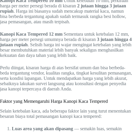
Kanopi Kaca Tempered 10 mm
Untuk ketebalan 10 mm, perkiraan
harga per meter persegi berada di kisaran
2 jutaan hingga 3 jutaan
rupiah
. Harga ini biasanya sudah mencakup material kaca, namun
bisa berbeda tergantung apakah sudah termasuk rangka besi hollow,
jasa pemasangan, atau masih terpisah.
Kanopi Kaca Tempered 12 mm
Sementara untuk ketebalan 12 mm,
harga per meter persegi umumnya berada di kisaran
3 jutaan hingga 4
jutaan rupiah
. Selisih harga ini wajar mengingat ketebalan yang lebih
besar membutuhkan material lebih banyak sekaligus menghasilkan
kekuatan dan daya tahan yang lebih baik.
Perlu diingat, kisaran harga di atas bersifat umum dan bisa berbeda-
beda tergantung vendor, kualitas rangka, tingkat kesulitan pemasangan,
serta kondisi lapangan. Untuk mendapatkan harga yang lebih akurat,
sebaiknya lakukan survei langsung atau konsultasi dengan penyedia
jasa kanopi terpercaya di daerah Anda.
Faktor yang Memengaruhi Harga Kanopi Kaca Tempered
Selain ketebalan kaca, ada beberapa faktor lain yang turut menentukan
besaran biaya total pemasangan kanopi kaca tempered:
Luas area yang akan dipasang
— semakin luas, semakin