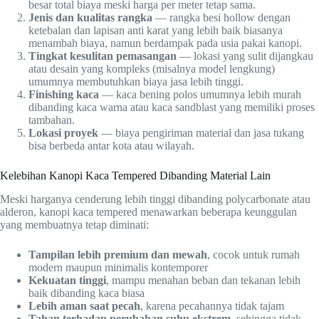
besar total biaya meski harga per meter tetap sama.
Jenis dan kualitas rangka
— rangka besi hollow dengan
ketebalan dan lapisan anti karat yang lebih baik biasanya
menambah biaya, namun berdampak pada usia pakai kanopi.
Tingkat kesulitan pemasangan
— lokasi yang sulit dijangkau
atau desain yang kompleks (misalnya model lengkung)
umumnya membutuhkan biaya jasa lebih tinggi.
Finishing kaca
— kaca bening polos umumnya lebih murah
dibanding kaca warna atau kaca sandblast yang memiliki proses
tambahan.
Lokasi proyek
— biaya pengiriman material dan jasa tukang
bisa berbeda antar kota atau wilayah.
Kelebihan Kanopi Kaca Tempered Dibanding Material Lain
Meski harganya cenderung lebih tinggi dibanding polycarbonate atau
alderon, kanopi kaca tempered menawarkan beberapa keunggulan
yang membuatnya tetap diminati:
Tampilan lebih premium dan mewah
, cocok untuk rumah
modern maupun minimalis kontemporer
Kekuatan tinggi
, mampu menahan beban dan tekanan lebih
baik dibanding kaca biasa
Lebih aman saat pecah
, karena pecahannya tidak tajam
Tahan terhadap perubahan suhu ekstrem
, sehingga tidak