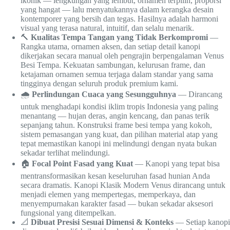
ikonik — lengkungan yang lembut, ornamen terpilih, proporsi
yang hangat — lalu menyatukannya dalam kerangka desain
kontemporer yang bersih dan tegas. Hasilnya adalah harmoni
visual yang terasa natural, intuitif, dan selalu menarik.
🔨
Kualitas Tempa Tangan yang Tidak Berkompromi
—
Rangka utama, ornamen aksen, dan setiap detail kanopi
dikerjakan secara manual oleh pengrajin berpengalaman Venus
Besi Tempa. Kekuatan sambungan, kelurusan frame, dan
ketajaman ornamen semua terjaga dalam standar yang sama
tingginya dengan seluruh produk premium kami.
🌧️
Perlindungan Cuaca yang Sesungguhnya
— Dirancang
untuk menghadapi kondisi iklim tropis Indonesia yang paling
menantang — hujan deras, angin kencang, dan panas terik
sepanjang tahun. Konstruksi frame besi tempa yang kokoh,
sistem pemasangan yang kuat, dan pilihan material atap yang
tepat memastikan kanopi ini melindungi dengan nyata bukan
sekadar terlihat melindungi.
🏠
Focal Point Fasad yang Kuat
— Kanopi yang tepat bisa
mentransformasikan kesan keseluruhan fasad hunian Anda
secara dramatis. Kanopi Klasik Modern Venus dirancang untuk
menjadi elemen yang mempertegas, memperkaya, dan
menyempurnakan karakter fasad — bukan sekadar aksesori
fungsional yang ditempelkan.
📐
Dibuat Presisi Sesuai Dimensi & Konteks
— Setiap kanopi