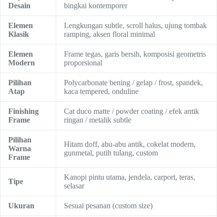
Desain
bingkai kontemporer
Elemen
Lengkungan subtle, scroll halus, ujung tombak
Klasik
ramping, aksen floral minimal
Elemen
Frame tegas, garis bersih, komposisi geometris
Modern
proporsional
Pilihan
Polycarbonate bening / gelap / frost, spandek,
Atap
kaca tempered, onduline
Finishing
Cat duco matte / powder coating / efek antik
Frame
ringan / metalik subtle
Pilihan
Hitam doff, abu-abu antik, cokelat modern,
Warna
gunmetal, putih tulang, custom
Frame
Kanopi pintu utama, jendela, carport, teras,
Tipe
selasar
Ukuran
Sesuai pesanan (custom size)