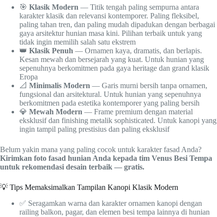
🎯
Klasik Modern
— Titik tengah paling sempurna antara
karakter klasik dan relevansi kontemporer. Paling fleksibel,
paling tahan tren, dan paling mudah dipadukan dengan berbagai
gaya arsitektur hunian masa kini. Pilihan terbaik untuk yang
tidak ingin memilih salah satu ekstrem
👑
Klasik Penuh
— Ornamen kaya, dramatis, dan berlapis.
Kesan mewah dan bersejarah yang kuat. Untuk hunian yang
sepenuhnya berkomitmen pada gaya heritage dan grand klasik
Eropa
📐
Minimalis Modern
— Garis murni bersih tanpa ornamen,
fungsional dan arsitektural. Untuk hunian yang sepenuhnya
berkomitmen pada estetika kontemporer yang paling bersih
💎
Mewah Modern
— Frame premium dengan material
eksklusif dan finishing metalik sophisticated. Untuk kanopi yang
ingin tampil paling prestisius dan paling eksklusif
Belum yakin mana yang paling cocok untuk karakter fasad Anda?
Kirimkan foto fasad hunian Anda kepada tim Venus Besi Tempa
untuk rekomendasi desain terbaik — gratis.
💡 Tips Memaksimalkan Tampilan Kanopi Klasik Modern
✅ Seragamkan warna dan karakter ornamen kanopi dengan
railing balkon, pagar, dan elemen besi tempa lainnya di hunian