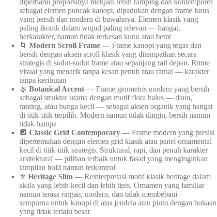
diperbarui proporsinya menjadi lebih ramping dan kontemporer
sebagai elemen puncak kanopi, dipadukan dengan frame lurus
yang bersih dan modern di bawahnya. Elemen klasik yang
paling ikonik dalam wujud paling relevan — hangat,
berkarakter, namun tidak terkesan kuno atau berat
🌀
Modern Scroll Frame
— Frame kanopi yang tegas dan
bersih dengan aksen scroll klasik yang ditempatkan secara
strategis di sudut-sudut frame atau sepanjang rail depan. Ritme
visual yang menarik tanpa kesan penuh atau ramai — karakter
tanpa keributan
🌿
Botanical Accent
— Frame geometris modern yang bersih
sebagai struktur utama dengan motif flora halus — daun,
ranting, atau bunga kecil — sebagai aksen organik yang hangat
di titik-titik terpilih. Modern namun tidak dingin, bersih namun
tidak hampa
🔲
Classic Grid Contemporary
— Frame modern yang presisi
dipertemukan dengan elemen grid klasik atau panel ornamental
kecil di titik-titik strategis. Struktural, rapi, dan penuh karakter
arsitektural — pilihan terbaik untuk fasad yang menginginkan
tampilan bold namun terkontrol
⚜️
Heritage Slim
— Reinterpretasi motif klasik heritage dalam
skala yang lebih kecil dan lebih tipis. Ornamen yang familiar
namun terasa ringan, modern, dan tidak membebani —
sempurna untuk kanopi di atas jendela atau pintu dengan bukaan
yang tidak terlalu besar