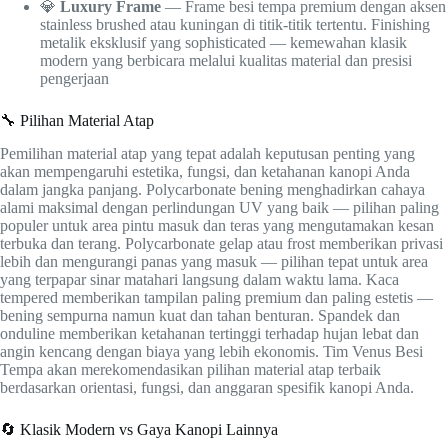
💎
Luxury Frame
— Frame besi tempa premium dengan aksen
stainless brushed atau kuningan di titik-titik tertentu. Finishing
metalik eksklusif yang sophisticated — kemewahan klasik
modern yang berbicara melalui kualitas material dan presisi
pengerjaan
🔧 Pilihan Material Atap
Pemilihan material atap yang tepat adalah keputusan penting yang
akan mempengaruhi estetika, fungsi, dan ketahanan kanopi Anda
dalam jangka panjang. Polycarbonate bening menghadirkan cahaya
alami maksimal dengan perlindungan UV yang baik — pilihan paling
populer untuk area pintu masuk dan teras yang mengutamakan kesan
terbuka dan terang. Polycarbonate gelap atau frost memberikan privasi
lebih dan mengurangi panas yang masuk — pilihan tepat untuk area
yang terpapar sinar matahari langsung dalam waktu lama. Kaca
tempered memberikan tampilan paling premium dan paling estetis —
bening sempurna namun kuat dan tahan benturan. Spandek dan
onduline memberikan ketahanan tertinggi terhadap hujan lebat dan
angin kencang dengan biaya yang lebih ekonomis. Tim Venus Besi
Tempa akan merekomendasikan pilihan material atap terbaik
berdasarkan orientasi, fungsi, dan anggaran spesifik kanopi Anda.
🔄 Klasik Modern vs Gaya Kanopi Lainnya