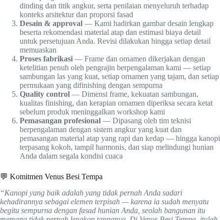
dinding dan titik angkur, serta penilaian menyeluruh terhadap
konteks arsitektur dan proporsi fasad
Desain & approval
— Kami hadirkan gambar desain lengkap
beserta rekomendasi material atap dan estimasi biaya detail
untuk persetujuan Anda. Revisi dilakukan hingga setiap detail
memuaskan
Proses fabrikasi
— Frame dan ornamen dikerjakan dengan
ketelitian penuh oleh pengrajin berpengalaman kami — setiap
sambungan las yang kuat, setiap ornamen yang tajam, dan setiap
permukaan yang difinishing dengan sempurna
Quality control
— Dimensi frame, kekuatan sambungan,
kualitas finishing, dan kerapian ornamen diperiksa secara ketat
sebelum produk meninggalkan workshop kami
Pemasangan profesional
— Dipasang oleh tim teknisi
berpengalaman dengan sistem angkur yang kuat dan
pemasangan material atap yang rapi dan kedap — hingga kanopi
terpasang kokoh, tampil harmonis, dan siap melindungi hunian
Anda dalam segala kondisi cuaca
💬 Komitmen Venus Besi Tempa
“Kanopi yang baik adalah yang tidak pernah Anda sadari
kehadirannya sebagai elemen terpisah — karena ia sudah menyatu
begitu sempurna dengan fasad hunian Anda, seolah bangunan itu
memang tidak pernah lengkap tanpanya. Di Venus Besi Tempa, itulah