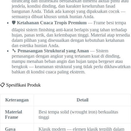
dirancang dan difabrikasi berdasarkan dimensi aktual pintu atau
jendela, kondisi dinding, dan karakter keseluruhan fasad
bangunan Anda. Tidak ada kanopi yang dipaksakan cocok —
semuanya dibuat khusus untuk hunian Anda.
🛡️
Ketahanan Cuaca Tropis Premium
— Frame besi tempa
dilapisi sistem finishing anti-karat berlapis yang tahan terhadap
hujan, panas terik, dan kelembapan tinggi. Material atap tersedia
dalam pilihan yang disesuaikan dengan kebutuhan ketahanan
dan estetika hunian Anda.
🔧
Pemasangan Struktural yang Aman
— Sistem
pemasangan dengan angkur yang tertanam kuat di dinding,
mampu menahan beban angin dan hujan tanpa bergeser atau
bengkok — keamanan struktural yang tidak perlu dikhawatirkan
bahkan di kondisi cuaca paling ekstrem.
📋 Spesifikasi Produk
Keterangan
Detail
Material
Besi tempa solid (wrought iron) berkualitas
Frame
tinggi
Gaya
Klasik modern — elemen klasik terpilih dalam