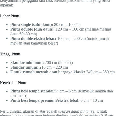
kenyamanan pengguna rata-rata. Berikut patokan umum yang biasa
dipakai:
Lebar Pintu
Pintu single (satu daun):
80 cm – 100 cm
Pintu double (dua daun):
120 cm – 160 cm (masing-masing
daun 60–80 cm)
Pintu double ekstra lebar:
160 cm – 200 cm (untuk rumah
mewah atau bangunan besar)
Tinggi Pintu
Standar minimum:
200 cm (2 meter)
Standar umum:
210 cm – 220 cm
Untuk rumah mewah atau bergaya klasik:
240 cm – 360 cm
Ketebalan Pintu
Pintu besi tempa standar:
4 cm – 6 cm (termasuk rangka dan
ornamen)
Pintu besi tempa premium/ekstra tebal:
6 cm – 10 cm
Perlu diingat, ukuran di atas adalah
ukuran daun pintu
, ya. Untuk
ukuran lubang kusen atau bukaan dinding, tambahkan sekitar 2–5 cm