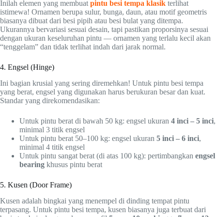
Inilah elemen yang membuat
pintu besi tempa klasik
terlihat
istimewa! Ornamen berupa sulur, bunga, daun, atau motif geometris
biasanya dibuat dari besi pipih atau besi bulat yang ditempa.
Ukurannya bervariasi sesuai desain, tapi pastikan proporsinya sesuai
dengan ukuran keseluruhan pintu — ornamen yang terlalu kecil akan
“tenggelam” dan tidak terlihat indah dari jarak normal.
4. Engsel (Hinge)
Ini bagian krusial yang sering diremehkan! Untuk pintu besi tempa
yang berat, engsel yang digunakan harus berukuran besar dan kuat.
Standar yang direkomendasikan:
Untuk pintu berat di bawah 50 kg: engsel ukuran
4 inci – 5 inci
,
minimal 3 titik engsel
Untuk pintu berat 50–100 kg: engsel ukuran
5 inci – 6 inci
,
minimal 4 titik engsel
Untuk pintu sangat berat (di atas 100 kg): pertimbangkan
engsel
bearing
khusus pintu berat
5. Kusen (Door Frame)
Kusen adalah bingkai yang menempel di dinding tempat pintu
terpasang. Untuk pintu besi tempa, kusen biasanya juga terbuat dari