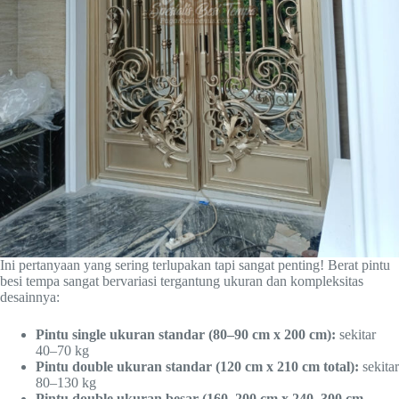
Ini pertanyaan yang sering terlupakan tapi sangat penting! Berat pintu
besi tempa sangat bervariasi tergantung ukuran dan kompleksitas
desainnya:
Pintu single ukuran standar (80–90 cm x 200 cm):
sekitar
40–70 kg
Pintu double ukuran standar (120 cm x 210 cm total):
sekitar
80–130 kg
Pintu double ukuran besar (160–200 cm x 240–300 cm