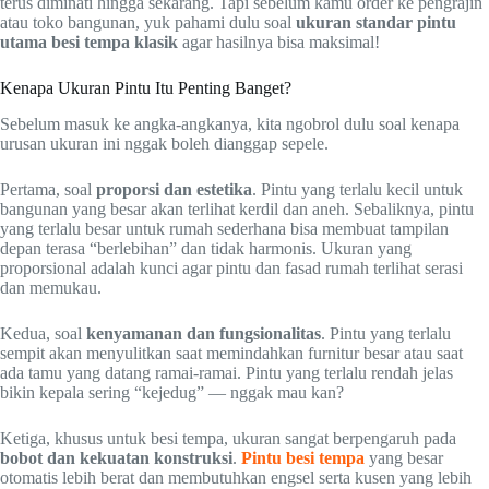
terus diminati hingga sekarang. Tapi sebelum kamu order ke pengrajin
atau toko bangunan, yuk pahami dulu soal
ukuran standar pintu
utama besi tempa klasik
agar hasilnya bisa maksimal!
Kenapa Ukuran Pintu Itu Penting Banget?
Sebelum masuk ke angka-angkanya, kita ngobrol dulu soal kenapa
urusan ukuran ini nggak boleh dianggap sepele.
Pertama, soal
proporsi dan estetika
. Pintu yang terlalu kecil untuk
bangunan yang besar akan terlihat kerdil dan aneh. Sebaliknya, pintu
yang terlalu besar untuk rumah sederhana bisa membuat tampilan
depan terasa “berlebihan” dan tidak harmonis. Ukuran yang
proporsional adalah kunci agar pintu dan fasad rumah terlihat serasi
dan memukau.
Kedua, soal
kenyamanan dan fungsionalitas
. Pintu yang terlalu
sempit akan menyulitkan saat memindahkan furnitur besar atau saat
ada tamu yang datang ramai-ramai. Pintu yang terlalu rendah jelas
bikin kepala sering “kejedug” — nggak mau kan?
Ketiga, khusus untuk besi tempa, ukuran sangat berpengaruh pada
bobot dan kekuatan konstruksi
.
Pintu besi tempa
yang besar
otomatis lebih berat dan membutuhkan engsel serta kusen yang lebih