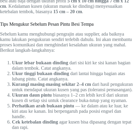
besi atau baja dengan ukuran profil
5 cm x 10 cm hingga 7 cm x 12
cm
. Kedalaman kusen (ukuran masuk ke dinding) menyesuaikan
ketebalan tembok, biasanya
15 cm – 20 cm
.
Tips Mengukur Sebelum Pesan Pintu Besi Tempa
Sebelum kamu menghubungi pengrajin atau supplier, ada baiknya
kamu lakukan pengukuran sendiri terlebih dahulu. Ini akan membantu
proses komunikasi dan menghindari kesalahan ukuran yang mahal.
Berikut langkah-langkahnya:
Ukur lebar bukaan dinding
dari sisi kiri ke sisi kanan bagian
dalam tembok. Catat angkanya.
Ukur tinggi bukaan dinding
dari lantai hingga bagian atas
lubang pintu. Catat angkanya.
Kurangi masing-masing sekitar 2–4 cm
dari hasil pengukuran
untuk mendapat ukuran kusen yang pas (toleransi pemasangan).
Ukuran daun pintu
biasanya 1–2 cm lebih kecil dari ukuran
kusen di setiap sisi untuk clearance buka-tutup yang nyaman.
Perhatikan arah bukaan pintu
— ke dalam atau ke luar, ke
kiri atau ke kanan. Ini berpengaruh pada posisi engsel dan
handle.
Cek ketebalan dinding
agar kusen bisa dipasang dengan tepat
dan rapi.