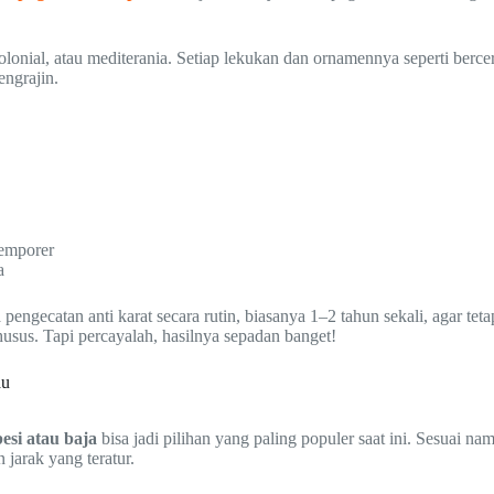
lonial, atau mediterania. Setiap lekukan dan ornamennya seperti berce
ngrajin.
temporer
a
engecatan anti karat secara rutin, biasanya 1–2 tahun sekali, agar tet
usus. Tapi percayalah, hasilnya sepadan banget!
au
esi atau baja
bisa jadi pilihan yang paling populer saat ini. Sesuai 
 jarak yang teratur.