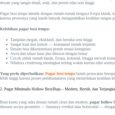
desain yang sangat detail, unik, dan penuh nilai seni tinggi.
Pagar besi tempa identik dengan rumah-rumah bergaya Eropa klasik, ko
karena prosesnya yang masih banyak mengandalkan keahlian tangan pe
Kelebihan pagar besi tempa:
Tampilan megah, eksklusif, dan bernilai seni tinggi
Sangat kuat dan kokoh — keamanan rumah terjamin
Desain bisa dikustomisasi penuh sesuai keinginan
Awet dan tahan lama jika dirawat dengan benar
Cocok untuk rumah klasik, Eropa, kolonial, hingga mewah kon
Nilainya cenderung meningkat seiring waktu karena nilai seniny
Yang perlu diperhatikan:
Pagar besi tempa
butuh perawatan berupa p
lebih tinggi karena proses pembuatannya yang memerlukan keahlian kh
2. Pagar Minimalis Hollow Besi/Baja – Modern, Bersih, dan Terjangk
Buat kamu yang suka desain rumah clean dan modern,
pagar hollow b
disusun secara geometris — biasanya vertikal atau horizontal — dengan