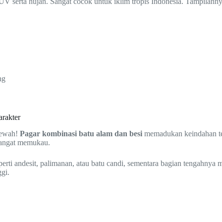
UV serta hujan. Sangat cocok untuk iklim tropis Indonesia. Tampilanny
ng
rakter
 mewah!
Pagar kombinasi batu alam dan besi
memadukan keindahan tek
sangat memukau.
perti andesit, palimanan, atau batu candi, sementara bagian tengahnya 
ggi.