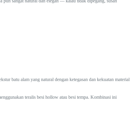
a pun sangat natural dan elegan — kalau tidak dipegang, susah
stur batu alam yang natural dengan ketegasan dan kekuatan material
menggunakan teralis besi hollow atau besi tempa. Kombinasi ini