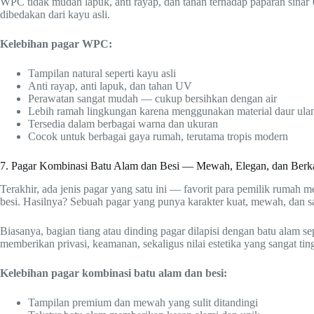
WPC tidak mudah lapuk, anti rayap, dan tahan terhadap paparan sinar 
dibedakan dari kayu asli.
Kelebihan pagar WPC:
Tampilan natural seperti kayu asli
Anti rayap, anti lapuk, dan tahan UV
Perawatan sangat mudah — cukup bersihkan dengan air
Lebih ramah lingkungan karena menggunakan material daur ula
Tersedia dalam berbagai warna dan ukuran
Cocok untuk berbagai gaya rumah, terutama tropis modern
7. Pagar Kombinasi Batu Alam dan Besi — Mewah, Elegan, dan Berka
Terakhir, ada jenis pagar yang satu ini — favorit para pemilik rumah
besi. Hasilnya? Sebuah pagar yang punya karakter kuat, mewah, dan 
Biasanya, bagian tiang atau dinding pagar dilapisi dengan batu alam se
memberikan privasi, keamanan, sekaligus nilai estetika yang sangat tin
Kelebihan pagar kombinasi batu alam dan besi:
Tampilan premium dan mewah yang sulit ditandingi