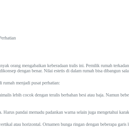
Perhatian
anyak orang mengabaikan keberadaan tralis ini. Pemilik rumah terkad
dikonsep dengan benar. Nilai estetis di dalam rumah bisa dibangun salah
di rumah menjadi pusat perhatian:
imalis lebih cocok dengan teralis berbahan besi atau baja. Namun bebe
nya. Harus pandai memadu padankan warna selain juga mengetahui karak
vertikal atau horizontal. Ornamen bunga ringan dengan beberapa garis le