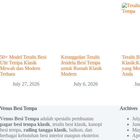
50+ Model Teralis Besi
Keunggulan Teralis
Teralis 
Ulir Tempa Klasik
Jendela Besi Tempa
Klasik:K
Mewah dan Modern
untuk Rumah Klasik
yang Me
Terbaru
Modern
Anda
July 27, 2026
July 6, 2026
Ju
Venus Besi Tempa
Archives
Venus Besi Tempa
adalah spesialis pembuatan
Jul
pagar besi tempa klasik
, teralis besi klasik, kanopi
Jun
besi tempa,
railing tangga klasik
, balkon, dan
May
berbagai kebutuhan besi interior maupun eksterior.
Apr